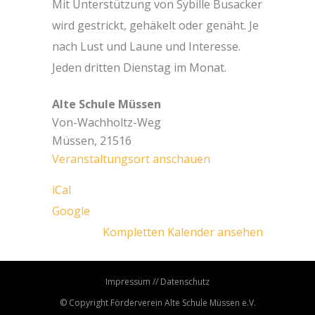
Mit Unterstützung von Sybille Busacker
wird gestrickt, gehäkelt oder genäht. Je
nach Lust und Laune und Interesse.
Jeden dritten Dienstag im Monat.
Alte Schule Müssen
Von-Wachholtz-Weg
Müssen
,
21516
Veranstaltungsort anschauen
iCal
Google
Kompletten Kalender ansehen
Impressum
//
Datenschutz
© Copyright
Förderverein Alte Schule Müssen e.V.