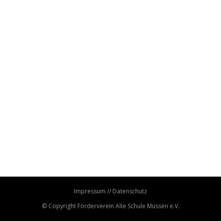
mit
Sybille
Impressum
//
Datenschutz
© Copyright
Förderverein Alte Schule Müssen e.V.