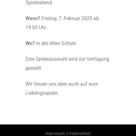
Spieleabend.
Wann?
Freitag, 7. Februar 2025 ab
19:00 Uhr
Wo?
in der Alten Schule
Eine Spieleauswahl wird zur Verfügung
gestellt.
Wir freuen uns aber auch auf eure
Lieblingsspiele.
Impressum
//
Datenschutz