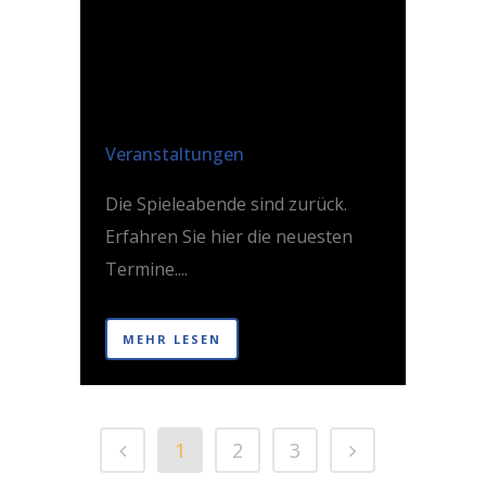
TERMINE FÜR
DEN
SPIELEABEND!
Posted at 14:56h
in
Veranstaltungen
Die Spieleabende sind zurück.
Erfahren Sie hier die neuesten
Termine....
MEHR LESEN
1
2
3