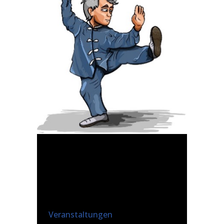
30 JUNI
NEU:
QIGONG FÜR
ANFÄNGER
Posted at 19:53h
in
Veranstaltungen