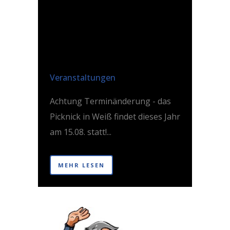
TERMINÄNDERUNG
– PICKNICK IN
WEISS 2026
Posted at 20:28h
in
Veranstaltungen
Achtung Terminänderung - das
Picknick in Weiß findet dieses Jahr
am 15.08. statt!...
MEHR LESEN