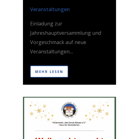
Posted at 21:07h
in
Veranstaltungen
Einladung zur
Jahreshauptversammlung und
Vorgeschmack auf neue
Veranstaltungen....
MEHR LESEN