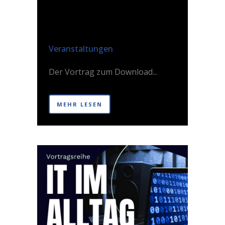
DIGITALER
NACHLASS & KI
Posted at 09:28h
in
Veranstaltungen
Der Vortrag zum Download...
MEHR LESEN