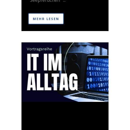
"Seepferdchen" ...
MEHR LESEN
02 JUNI
IT IM
ALLTAG –