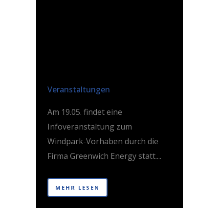
INFOABEND ZUM
WINDPARK-
VORHABEN IN
MÜSSEN
Posted at 14:21h
in
Veranstaltungen
Am 19.05. findet eine
Infoveranstaltung zum
Windpark-Vorhaben durch die
Firma Greenwich Energy statt....
MEHR LESEN