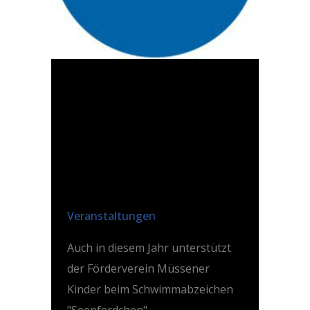
03 JUNI
FRÜHSCHWIMMER-
KURS IN DER
BADELAGUNE
MÜSSEN
Posted at 21:04h
in
Veranstaltungen
Auch in diesem Jahr unterstützt
der Förderverein Müssener
Kinder beim Schwimmabzeichen