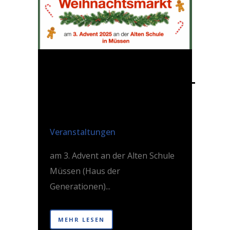
12 DEZ.
WEIHNACHTSMARKT
IN MÜSSEN
Posted at 08:56h
in
Veranstaltungen
am 3. Advent an der Alten Schule
Müssen (Haus der
Generationen)...
MEHR LESEN