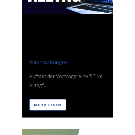
06 MAI
WAS DEIN
HANDY ALLES
KANN!
Posted at 14:29h
in
Veranstaltungen
Auftakt der Vortragsreihe "IT im
Alltag"...
MEHR LESEN