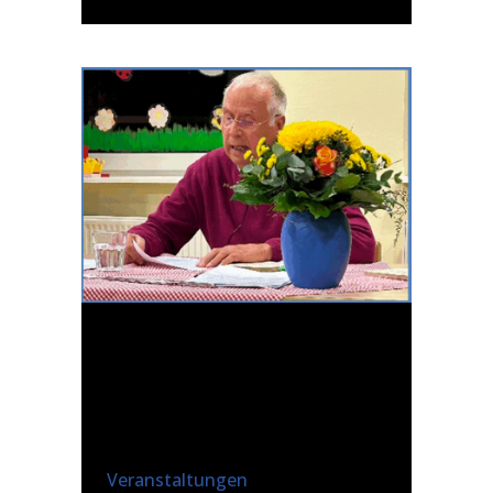
20 NOV.
DAS
GEHT AUF KEINE
KUHHAUT
Posted at 09:05h
in
Veranstaltungen